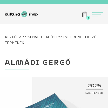
Tovább a navigációhoz
Tovább a tartalomhoz
Menü
0
KEZDŐLAP
/ “ALMÁDI GERGŐ” CÍMKÉVEL RENDELKEZŐ
TERMÉKEK
ALMÁDI GERGŐ
2025
SZEPTEMBER