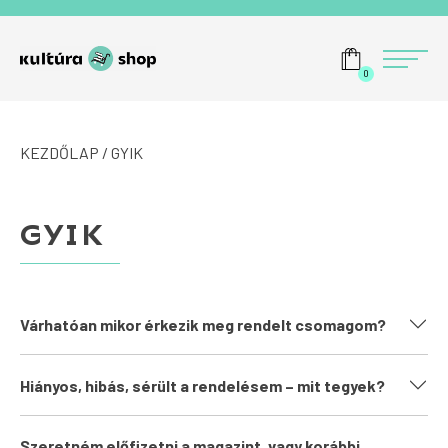
Tovább a navigációhoz
Tovább a tartalomhoz
Menü
0
KEZDŐLAP
/ GYIK
GYIK
Várhatóan mikor érkezik meg rendelt csomagom?
Hiányos, hibás, sérült a rendelésem – mit tegyek?
Szeretném előfizetni a magazint, vagy korábbi