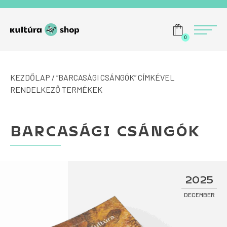
Tovább a navigációhoz
Tovább a tartalomhoz
Menü
0
KEZDŐLAP
/ “BARCASÁGI CSÁNGÓK” CÍMKÉVEL
RENDELKEZŐ TERMÉKEK
BARCASÁGI CSÁNGÓK
2025
DECEMBER