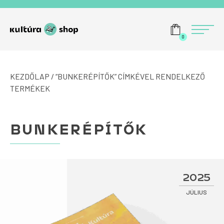
Tovább a navigációhoz
Tovább a tartalomhoz
Menü
0
KEZDŐLAP
/ “BUNKERÉPÍTŐK” CÍMKÉVEL RENDELKEZŐ
TERMÉKEK
BUNKERÉPÍTŐK
2025
JÚLIUS