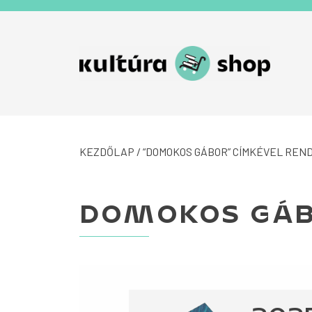
Tovább a navigációhoz
Tovább a tartalomhoz
KEZDŐLAP
/ “DOMOKOS GÁBOR” CÍMKÉVEL RE
DOMOKOS GÁ