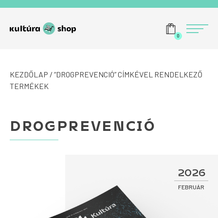
Tovább a navigációhoz
Tovább a tartalomhoz
Menü
0
KEZDŐLAP
/ “DROGPREVENCIÓ” CÍMKÉVEL RENDELKEZŐ
TERMÉKEK
DROGPREVENCIÓ
2026
FEBRUÁR