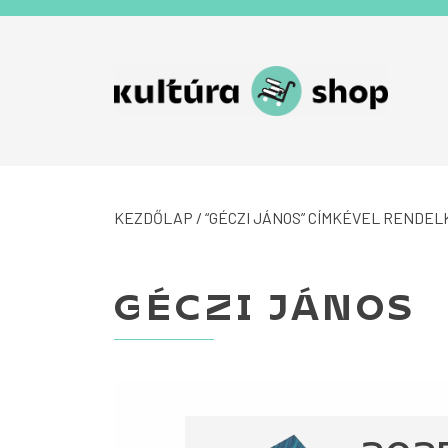
Tovább a navigációhoz
Tovább a tartalomhoz
KEZDŐLAP
/ “GÉCZI JÁNOS” CÍMKÉVEL RENDE
GÉCZI JÁNOS