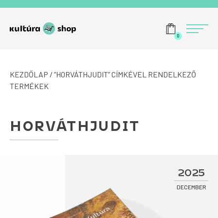
Tovább a navigációhoz
Tovább a tartalomhoz
Menü
0
KEZDŐLAP
/ “HORVÁTHJUDIT” CÍMKÉVEL RENDELKEZŐ
TERMÉKEK
HORVÁTHJUDIT
2025
DECEMBER