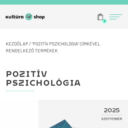
Tovább a navigációhoz
Tovább a tartalomhoz
Menü
0
KEZDŐLAP
/ “POZITÍV PSZICHOLÓGIA” CÍMKÉVEL
RENDELKEZŐ TERMÉKEK
POZITÍV
PSZICHOLÓGIA
2025
SZEPTEMBER