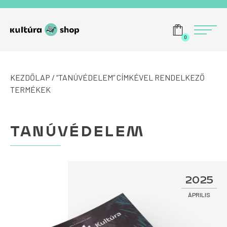
Tovább a navigációhoz
Tovább a tartalomhoz
Menü
0
KEZDŐLAP
/ “TANÚVÉDELEM” CÍMKÉVEL RENDELKEZŐ
TERMÉKEK
TANÚVÉDELEM
2025
ÁPRILIS