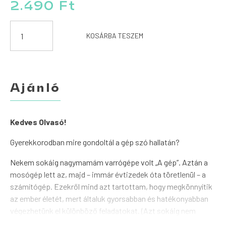
2.490
Ft
Gép
KOSÁRBA TESZEM
mennyiség
Ajánló
Kedves Olvasó!
Gyerekkorodban mire gondoltál a gép szó hallatán?
Nekem sokáig nagymamám varrógépe volt „A gép”. Aztán a
mosógép lett az, majd – immár évtizedek óta töretlenül – a
számítógép. Ezekről mind azt tartottam, hogy megkönnyítik
az ember életét, mert általuk gyorsabban és hatékonyabban
végezhetünk el különböző feladatokat. (Azt sokáig nem
firtattam, mégis hova lett az a rengeteg idő, amit