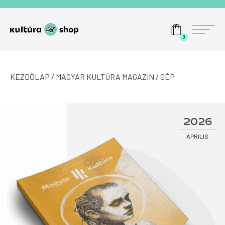
Tovább a navigációhoz
Tovább a tartalomhoz
Menü
0
KEZDŐLAP
/
MAGYAR KULTÚRA MAGAZIN
/ GÉP
2026
ÁPRILIS