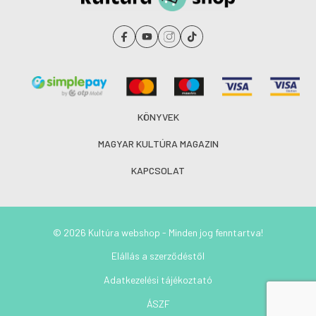
vagy csak talán alszik az égben,
aluszik vagy halott is épen – ki költi őt föl, emberek?
Anyák, sírjatok hangosabban:
akit föl nem ver annyi ágyú,
KÖNYVEK
rezzenti-é gyenge sírástok?
MAGYAR KULTÚRA MAGAZIN
És ne is könnyel sírjatok,
KAPCSOLAT
mert a könny mind csak földre hull:
hanggal sírjatok föl az égre,
© 2026 Kultúra webshop - Minden jog fenntartva!
sírjatok irgalmatlanul:
Elállás a szerződéstől
(…)
Adatkezelési tájékoztató
ÁSZF
A drága fiúk hullanak