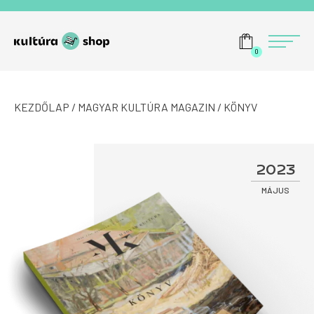
Tovább a navigációhoz
Tovább a tartalomhoz
Menü
0
KEZDŐLAP
/
MAGYAR KULTÚRA MAGAZIN
/ KÖNYV
2023
MÁJUS