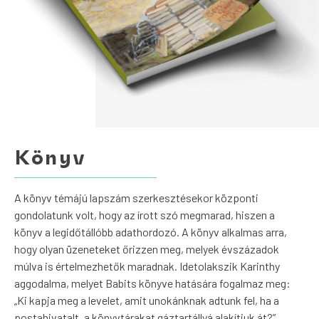
Könyv
A könyv témájú lapszám szerkesztésekor központi
gondolatunk volt, hogy az írott szó megmarad, hiszen a
könyv a legidőtállóbb adathordozó. A könyv alkalmas arra,
hogy olyan üzeneteket őrizzen meg, melyek évszázadok
múlva is értelmezhetők maradnak. Idetolakszik Karinthy
aggodalma, melyet Babits könyve hatására fogalmaz meg:
„Ki kapja meg a levelet, amit unokánknak adtunk fel, ha a
postahivatalt, a könyvtárakat gáztartállyá alakítjuk át?”