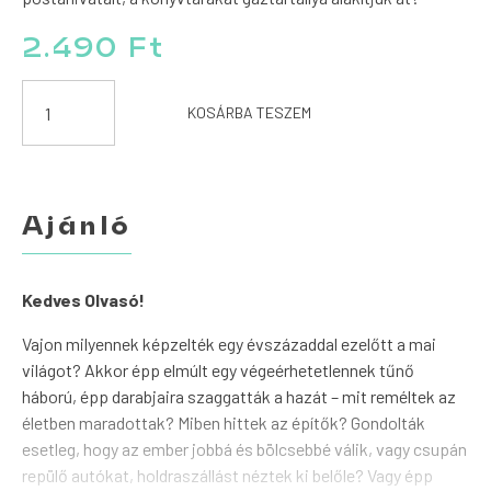
2.490
Ft
Könyv
KOSÁRBA TESZEM
mennyiség
Ajánló
Kedves Olvasó!
Vajon milyennek képzelték egy évszázaddal ezelőtt a mai
világot? Akkor épp elmúlt egy végeérhetetlennek tűnő
háború, épp darabjaira szaggatták a hazát – mit reméltek az
életben maradottak? Miben hittek az építők? Gondolták
esetleg, hogy az ember jobbá és bölcsebbé válik, vagy csupán
repülő autókat, holdraszállást néztek ki belőle? Vagy épp