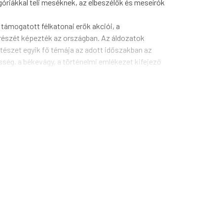
góriákkal teli meséknek, az elbeszélők és meseírók
 támogatott félkatonai erők akciói, a
 részét képezték az országban. Az áldozatok
tészet egyik fő témája az adott időszakban az
sség, a békevágy, a történelmi emlékezet kifejező
ti Fesztivál.
 a legidősebb 1951-ben született (Fernando Rendón),
űvészeti tevékenységet is űznek: újságírók, esszé
iratok szerkesztésével, kritikák írásával is
trajzokból is látszik, hogy szinte kivétel nélkül
nchez, Gabriel Jaime Franco, Fernando Linero, Vito
tilla, Yorlady Ruiz López, Angye Gaona, Lucía
dy Zsuzsanna, Vajdics Anikó.