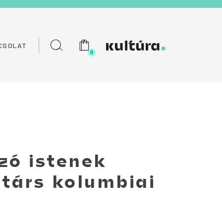
CSOLAT
0
zó istenek
rtárs kolumbiai