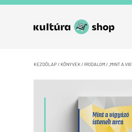
Tovább a navigációhoz
Tovább a tartalomhoz
KEZDŐLAP
/
KÖNYVEK
/
IRODALOM
/ „MINT A V