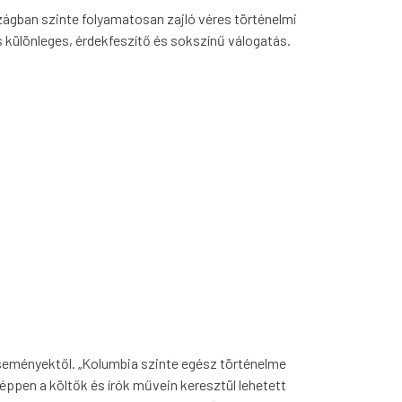
zágban szinte folyamatosan zajló véres történelmi
s különleges, érdekfeszítő és sokszínű válogatás.
eseményektől. „Kolumbia szinte egész történelme
 éppen a költők és írók művein keresztül lehetett