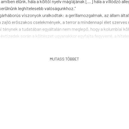
miben élünk, hála a költői nyelv mágiájának […] hála a villódzó alle
 kerülnünk leghitelesebb valóságunkhoz.”
árháborús viszonyok uralkodtak: a gerillamozgalmak, az állam által
 zajló erőszakos cselekmények, a terror a mindennapi élet szerves
i ténynek a tudatában egyáltalán nem meglepő, hogy a kolumbiai köl
évtizedek során a költészet ugyanakkor egyfajta fegyverré, a hitele
először 1991-ben megrendezésre került Medellíni Nemzetközi Költésze
an publikáló kolumbiai költő alkotásaiból közöl válogatást. Közülük
. A költészet mellett szinte valamennyien egyéb irodalmi vagy más m
szek, képzőművészek, festők vagy éppen filmrendezők. Irodalmi folyó
ai, többen egyetemeken tanítanak irodalmat, kreatív írást. A rövid éle
yertek el az utóbbi évtizedekben.
dón, Rómulo Bustos Aguirre, Víctor Manuel Gaviria, Mery Yolanda Sá
Rendón, Felipe García Quintero, Lauren Mendinueta, Saúl Gómez Man
r Delgado Acosta, Fátima Vélez, Carlos Andrés Jaramillo.
njamin Gábor, Horváth Eszter, Izsó Zita, Juhász Tímea, Lakatos-Bál