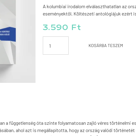
A kolumbiai irodalom elválaszthatatlan az ors
eseményektől. Költészeti antológiájuk ezért i
3.590
Ft
„Mint
KOSÁRBA TESZEM
a
vigyázó
istenek
arca”
–
20
kortárs
kolumbiai
költő
mennyiség
ban a függetlenség óta szinte folyamatosan zajló véres történelmi 
rásában, ahol azt is megállapította, hogy az ország valódi történetét