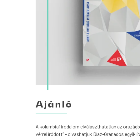
Ajánló
A kolumbiai irodalom elválaszthatatlan az ország
vérrel íródott” – olvashatjuk Díaz-Granados egyik í