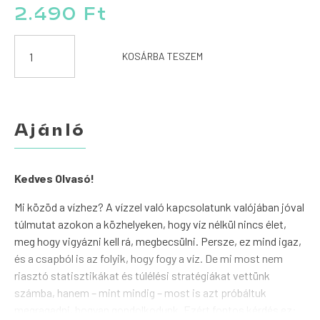
2.490
Ft
Víz
KOSÁRBA TESZEM
mennyiség
Ajánló
Kedves Olvasó!
Mi közöd a vízhez? A vízzel való kapcsolatunk valójában jóval
túlmutat azokon a közhelyeken, hogy víz nélkül nincs élet,
meg hogy vigyázni kell rá, megbecsülni. Persze, ez mind igaz,
és a csapból is az folyik, hogy fogy a víz. De mi most nem
riasztó statisztikákat és túlélési stratégiákat vettünk
számba, hanem – mint mindig – most is azt próbáltuk
megragadni, hogyan gondolkodunk. Ezért fontos kérdés ez: