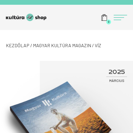
Tovább a navigációhoz
Tovább a tartalomhoz
Menü
0
KEZDŐLAP
/
MAGYAR KULTÚRA MAGAZIN
/ VÍZ
2025
MÁRCIUS