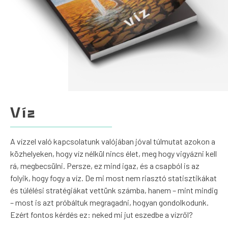
Víz
A vízzel való kapcsolatunk valójában jóval túlmutat azokon a
közhelyeken, hogy víz nélkül nincs élet, meg hogy vigyázni kell
rá, megbecsülni. Persze, ez mind igaz, és a csapból is az
folyik, hogy fogy a víz. De mi most nem riasztó statisztikákat
és túlélési stratégiákat vettünk számba, hanem – mint mindig
– most is azt próbáltuk megragadni, hogyan gondolkodunk.
Ezért fontos kérdés ez: neked mi jut eszedbe a vízről?